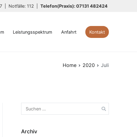
117 |
Notfälle: 112 |
Telefon(Praxis): 07131 482424
am
Leistungsspektrum
Anfahrt
Kontakt
Home
2020
Juli
Suchen
nach:
Archiv